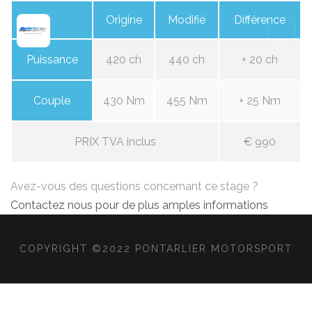
Origine
Modifié
Différence
Puissance
420 ch
440 ch
+ 20 ch
Couple
430 Nm
455 Nm
+ 25 Nm
PRIX TVA inclus
€ 990
Avez-vous des questions concernant ce stage ?
Contactez nous pour de plus amples informations
COPYRIGHT ©2022 PONTARLIER MOTORSPORT