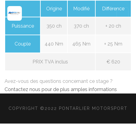
Origine
Modifié
Différence
Puissance
350 ch
370 ch
+ 20 ch
Couple
440 Nm
465 Nm
+ 25 Nm
PRIX TVA inclus
€ 620
Avez-vous des questions concernant ce stage ?
Contactez nous pour de plus amples informations
COPYRIGHT ©2022 PONTARLIER MOTORSPORT