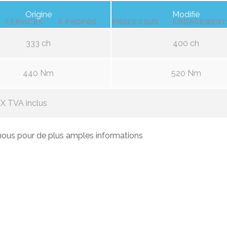
Origine
Modifié
SERVICES
À PROPOS
PROCESSUS
ENGAGEMENT
333 ch
400 ch
440 Nm
520 Nm
X TVA inclus
ous pour de plus amples informations