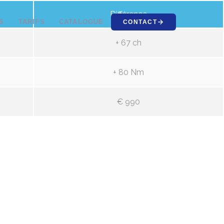
Différence
S
TARIFS
CATALOGUE
CONTACT
+ 67 ch
+ 80 Nm
€ 990