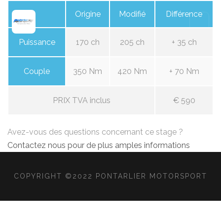
Origine
Modifié
Différence
Puissance
170 ch
205 ch
+ 35 ch
Couple
350 Nm
420 Nm
+ 70 Nm
PRIX TVA inclus
€ 590
Avez-vous des questions concernant ce stage ?
Contactez nous pour de plus amples informations
COPYRIGHT ©2022 PONTARLIER MOTORSPORT