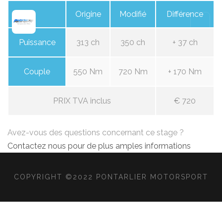
Origine
Modifié
Différence
Puissance
313 ch
350 ch
+ 37 ch
Couple
550 Nm
720 Nm
+ 170 Nm
PRIX TVA inclus
€ 720
Avez-vous des questions concernant ce stage ?
Contactez nous pour de plus amples informations
COPYRIGHT ©2022 PONTARLIER MOTORSPORT