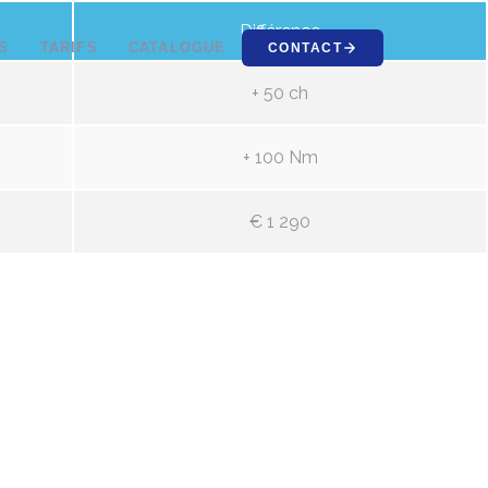
Différence
S
TARIFS
CATALOGUE
CONTACT
+ 50 ch
+ 100 Nm
€ 1 290