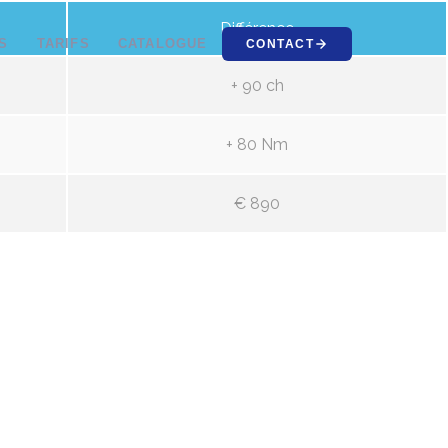
Différence
S
TARIFS
CATALOGUE
CONTACT
+ 90 ch
+ 80 Nm
€ 890