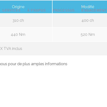
Origine
Modifié
SERVICES
À PROPOS
PROCESSUS
ENGAGEMENT
310 ch
400 ch
440 Nm
520 Nm
X TVA inclus
ous pour de plus amples informations