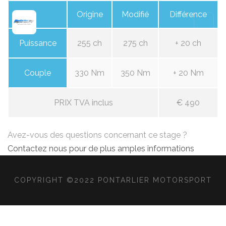
Origine
Modifié
Différence
Puissance
255 ch
275 ch
+ 20 ch
Couple
330 Nm
350 Nm
+ 20 Nm
PRIX TVA inclus
€ 490
Avez-vous des questions concernant ce stage ?
Contactez nous pour de plus amples informations
COPYRIGHT ©2022 PONTARLIER MOTORSPORT