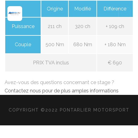
Origine
Modifié
Différence
Puissance
211 ch
320 ch
+ 109 ch
Couple
500 Nm
680 Nm
+ 180 Nm
PRIX TVA inclus
€ 690
Avez-vous des questions concernant ce stage ?
Contactez nous pour de plus amples informations
COPYRIGHT ©2022 PONTARLIER MOTORSPORT