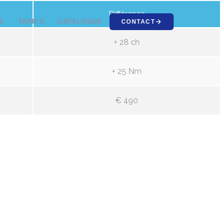
Différence
S
TARIFS
CATALOGUE
CONTACT
+ 28 ch
+ 25 Nm
€ 490