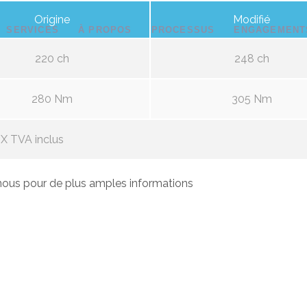
Origine
Modifié
SERVICES
À PROPOS
PROCESSUS
ENGAGEMENT
220 ch
248 ch
280 Nm
305 Nm
X TVA inclus
ous pour de plus amples informations