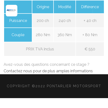
Origine
Modifié
Différence
Puissance
200 ch
240 ch
+ 40 ch
Couple
280 Nm
360 Nm
+ 80 Nm
PRIX TVA inclus
€ 550
Avez-vous des questions concernant ce stage ?
Contactez nous pour de plus amples informations
COPYRIGHT ©2022 PONTARLIER MOTORSPORT