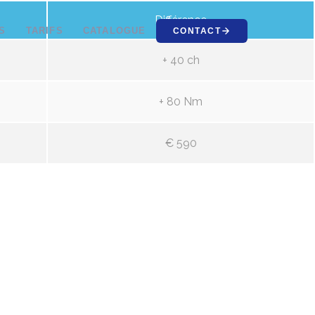
Différence
S
TARIFS
CATALOGUE
CONTACT
+ 40 ch
+ 80 Nm
€ 590