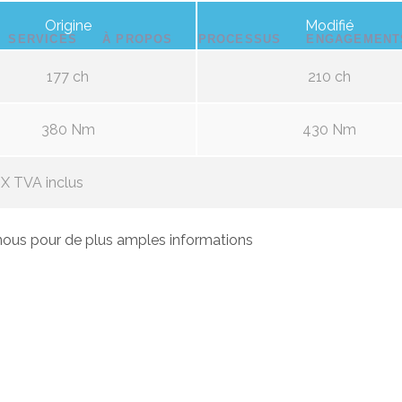
Origine
Modifié
SERVICES
À PROPOS
PROCESSUS
ENGAGEMENT
177 ch
210 ch
380 Nm
430 Nm
X TVA inclus
ous pour de plus amples informations