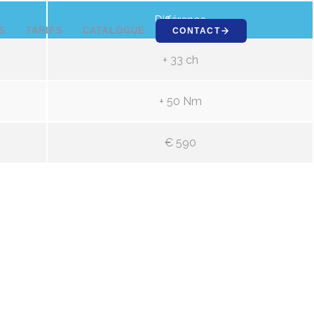
Différence
S
TARIFS
CATALOGUE
CONTACT
+ 33 ch
+ 50 Nm
€ 590