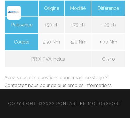
Origine
Modifié
Différence
Puissance
150 ch
175 ch
+ 25 ch
Couple
250 Nm
320 Nm
+ 70 Nm
PRIX TVA inclus
€ 540
Avez-vous des questions concernant ce stage ?
Contactez nous pour de plus amples informations
COPYRIGHT ©2022 PONTARLIER MOTORSPORT