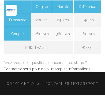
Origine
Modifié
Différence
Puissance
200 ch
240 ch
+ 40 ch
Couple
280 Nm
360 Nm
+ 80 Nm
PRIX TVA inclus
€ 550
Avez-vous des questions concernant ce stage ?
Contactez nous pour de plus amples informations
COPYRIGHT ©2022 PONTARLIER MOTORSPORT