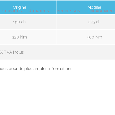
Origine
Modifié
SERVICES
À PROPOS
PROCESSUS
ENGAGEMENT
190 ch
235 ch
320 Nm
400 Nm
X TVA inclus
ous pour de plus amples informations