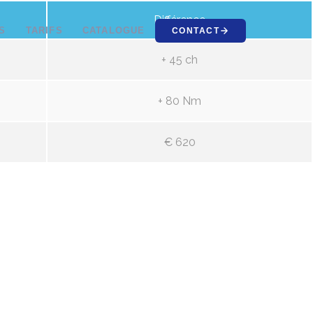
Différence
S
TARIFS
CATALOGUE
CONTACT
+ 45 ch
+ 80 Nm
€ 620