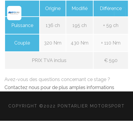
Origine
Modifié
Différence
Puissance
136 ch
195 ch
+ 59 ch
Couple
320 Nm
430 Nm
+ 110 Nm
PRIX TVA inclus
€ 590
Avez-vous des questions concernant ce stage ?
Contactez nous pour de plus amples informations
COPYRIGHT ©2022 PONTARLIER MOTORSPORT