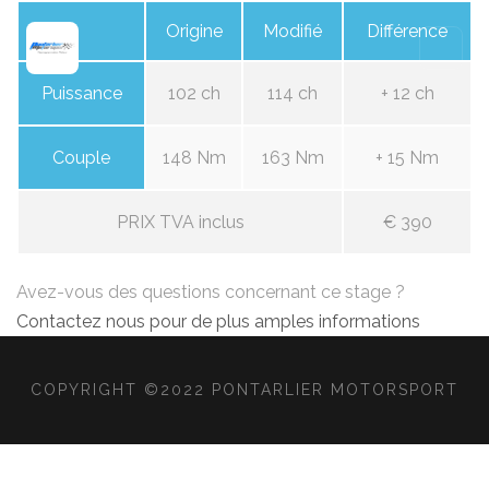
Origine
Modifié
Différence
Puissance
102 ch
114 ch
+ 12 ch
Couple
148 Nm
163 Nm
+ 15 Nm
PRIX TVA inclus
€ 390
Avez-vous des questions concernant ce stage ?
Contactez nous pour de plus amples informations
COPYRIGHT ©2022 PONTARLIER MOTORSPORT