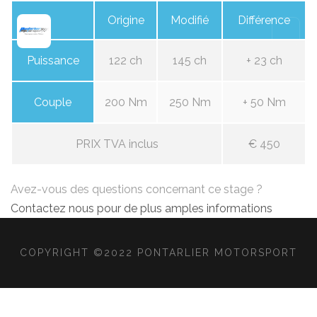
Origine
Modifié
Différence
Puissance
122 ch
145 ch
+ 23 ch
Couple
200 Nm
250 Nm
+ 50 Nm
PRIX TVA inclus
€ 450
Avez-vous des questions concernant ce stage ?
Contactez nous pour de plus amples informations
COPYRIGHT ©2022 PONTARLIER MOTORSPORT